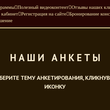
граммы
Полезный видеоконтент
Отзывы наших кл
 кабинет
Регистрация на сайте
Бронирование конс
ашение
Н А Ш И А Н К Е Т Ы
БЕРИТЕ ТЕМУ АНКЕТИРОВАНИЯ, КЛИКНУВ
ИКОНКУ