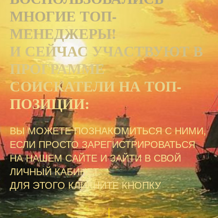
МНОГИЕ ТОП-
МЕНЕДЖЕРЫ!
И СЕЙЧАС УЧАСТВУЮТ В
ПРОГРАММЕ
СОИСКАТЕЛИ НА ТОП-
ПОЗИЦИИ:
ВЫ МОЖЕТЕ ПОЗНАКОМИТЬСЯ С НИМИ,
ЕСЛИ ПРОСТО ЗАРЕГИСТРИРОВАТЬСЯ
НА НАШЕМ САЙТЕ И ЗАЙТИ В СВОЙ
ЛИЧНЫЙ КАБИНЕТ.
ДЛЯ ЭТОГО КЛИКНИТЕ КНОПКУ