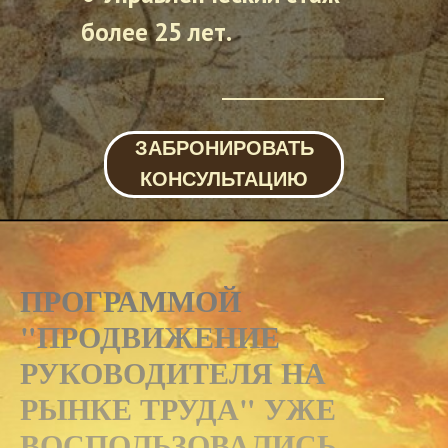
более 25 лет.
ЗАБРОНИРОВАТЬ
КОНСУЛЬТАЦИЮ
ПРОГРАММОЙ
"ПРОДВИЖЕНИЕ
РУКОВОДИТЕЛЯ НА
РЫНКЕ ТРУДА"
УЖЕ
ВОСПОЛЬЗОВАЛИСЬ